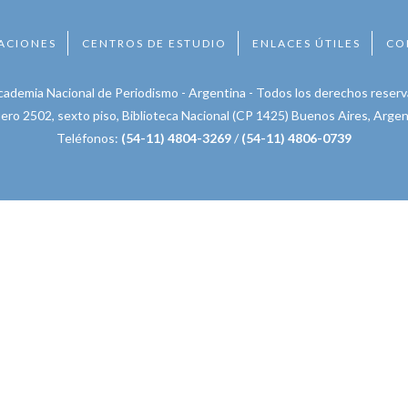
ACIONES
CENTROS DE ESTUDIO
ENLACES ÚTILES
CO
ademia Nacional de Periodismo - Argentina - Todos los derechos reser
ero 2502
, sexto piso, Biblioteca Nacional
(CP 1425)
Buenos Aires
,
Argen
Teléfonos:
(54-11) 4804-3269
/
(54-11) 4806-0739