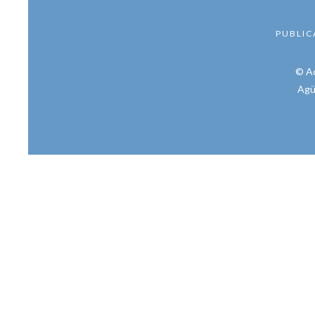
PUBLIC
© Ac
Agü