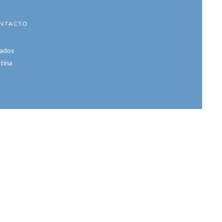
NTACTO
vados
tina