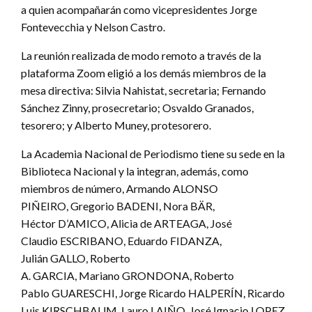
a quien acompañarán como vicepresidentes Jorge
Fontevecchia y Nelson Castro.
La reunión realizada de modo remoto a través de la
plataforma Zoom eligió a los demás miembros de la
mesa directiva: Silvia Nahistat, secretaria; Fernando
Sánchez Zinny, prosecretario; Osvaldo Granados,
tesorero; y Alberto Muney, protesorero.
La Academia Nacional de Periodismo tiene su sede en la
Biblioteca Nacional y la integran, además, como
miembros de número, Armando ALONSO
PIÑEIRO, Gregorio BADENI, Nora BÄR,
Héctor D’AMICO, Alicia de ARTEAGA, José
Claudio ESCRIBANO, Eduardo FIDANZA,
Julián GALLO, Roberto
A. GARCIA, Mariano GRONDONA, Roberto
Pablo GUARESCHI, Jorge Ricardo HALPERÍN, Ricardo
Luis KIRSCHBAUM, Lauro LAIÑO, José Ignacio LOPEZ,